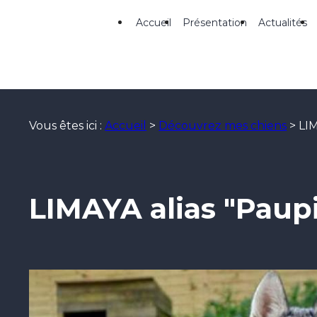
Panneau de gestion des cookies
Accueil
Présentation
Actualités
Vous êtes ici :
Accueil
>
Découvrez mes chiens
>
LIM
LIMAYA alias "Paupi