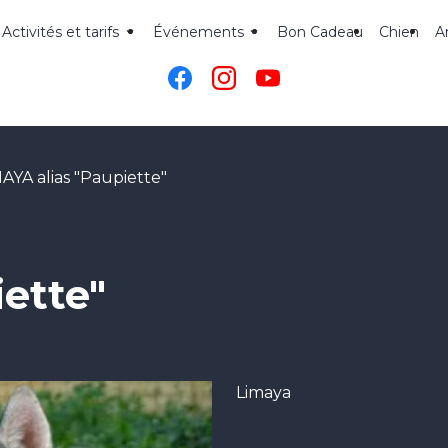
Activités et tarifs
Événements
Bon Cadeau
Chien
A
AYA alias "Paupiette"
ette"
Limaya