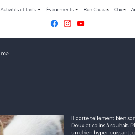
Activités et tarifs
Événements
Bon Cadeau
Chien
A
ume
Il porte tellement bien so
Doux et calins à souhait.
un chien hyper puissant, q