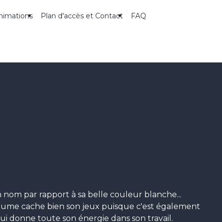
nimations
Plan d'accès et Contact
FAQ
n nom par rapport à sa belle couleur blanche...
 Plume cache bien son jeux puisque c'est également
ui donne toute son énergie dans son travail.