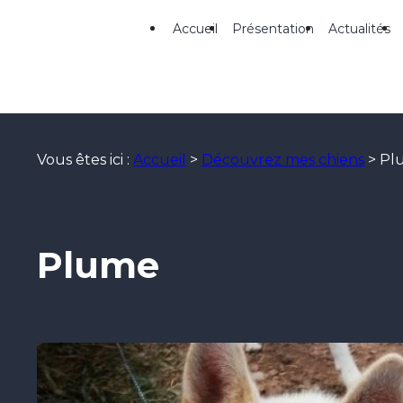
Panneau de gestion des cookies
Accueil
Présentation
Actualités
Vous êtes ici :
Accueil
>
Découvrez mes chiens
>
Pl
Plume